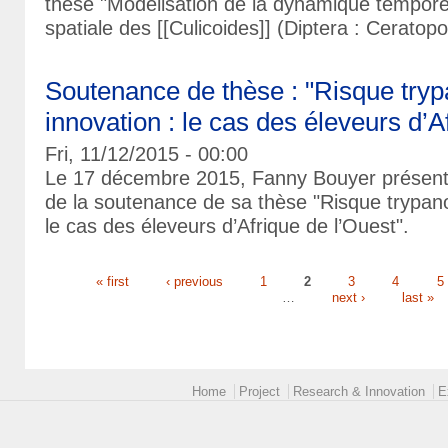
thèse "Modélisation de la dynamique temporell
spatiale des [[Culicoides]] (Diptera : Cerato
Soutenance de thèse : "Risque try
innovation : le cas des éleveurs d’A
Fri, 11/12/2015 - 00:00
Le 17 décembre 2015, Fanny Bouyer présente
de la soutenance de sa thèse "Risque trypano
le cas des éleveurs d’Afrique de l’Ouest".
« first
‹ previous
1
2
3
4
5
Pages
…
next ›
last »
Main menu 2
Home
Project
Research & Innovation
E