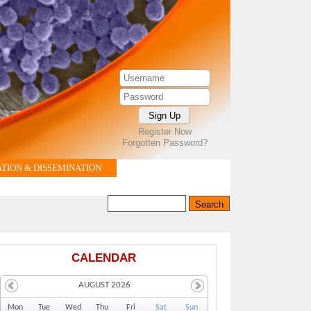
Register Now
Forgotten Password?
ION & DISSEMINATION
Search this site
Search form
CALENDAR
AUGUST 2026
Mo
n
Tu
e
We
d
Th
u
Fr
i
Sa
t
Su
n