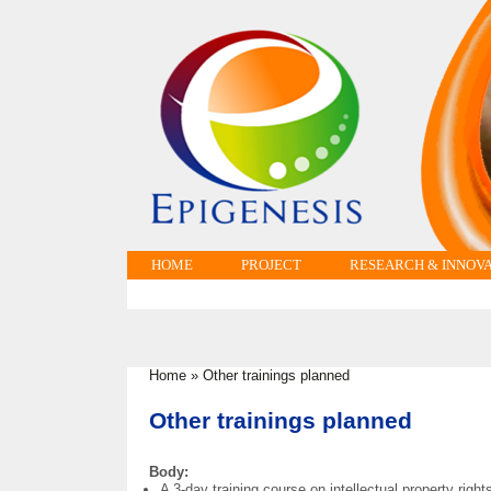
HOME
PROJECT
RESEARCH & INNOV
Home
»
Other trainings planned
You are here
Other trainings planned
Body:
A 3-day training course on intellectual property righ