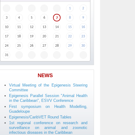
1
2
3
4
5
6
8
9
7
10
11
12
13
14
15
16
17
18
19
20
21
22
23
24
25
26
27
28
29
30
31
NEWS
Virtual Meeting of the Epigenesis Steering
Committee
Epigenesis Parallel Session "Animal Health
in the Caribbean", ESVV Conference
First symposium on Health Modelling,
Guadeloupe
Epigenesis/CaribVET Round Tables
1st regional conference on research and
surveillance on animal and zoonotic
infectious diseases in the Caribbean